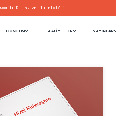
DEĞERLENDİRME
Haftalık Değerlendirme Toplantısı - 21 Temmuz 2026
GÜNDEM
FAALİYETLER
YAYINLAR