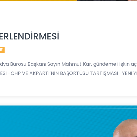
ĞERLENDİRMESİ
ME
edya Bürosu Başkanı Sayın Mahmut Kar, gündeme ilişkin aç
ESİ -CHP VE AKPARTİ’NİN BAŞÖRTÜSÜ TARTIŞMASI -YENİ Y