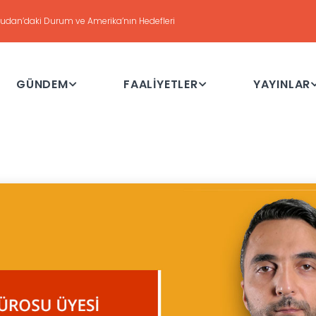
DEĞERLENDİRME
Haftalık Değerlendirme Toplantısı - 21 Temmuz 2026
GÜNDEM
FAALİYETLER
YAYINLAR