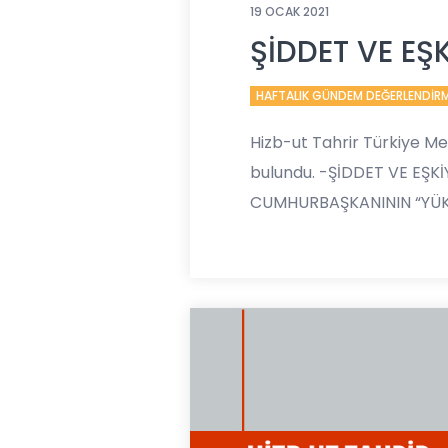
19 OCAK 2021
ŞİDDET VE EŞ
HAFTALIK GÜNDEM DEĞERLENDİR
Hizb-ut Tahrir Türkiye M
bulundu. -ŞİDDET VE EŞK
CUMHURBAŞKANININ “YÜ