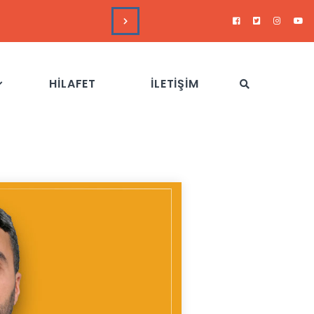
DUYURULAR
Hizb-
HİLAFET
İLETİŞİM