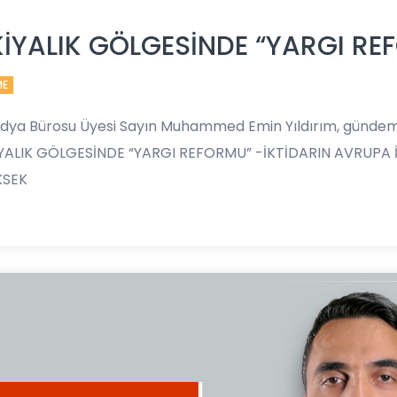
KİYALIK GÖLGESİNDE “YARGI R
ME
edya Bürosu Üyesi Sayın Muhammed Emin Yıldırım, gündeme
İYALIK GÖLGESİNDE “YARGI REFORMU” -İKTİDARIN AVRUPA İ
KSEK