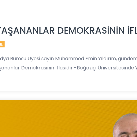
YAŞANANLAR DEMOKRASİNİN İFL
ME
edya Bürosu Üyesi sayın Muhammed Emin Yıldırım, gündeme
ananlar Demokrasinin İflasıdır -Boğaziçi Üniversitesinde