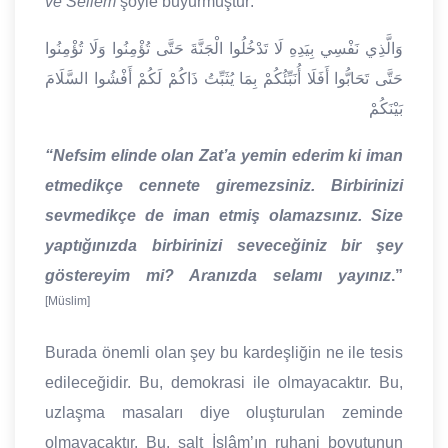
ve Sellem
şöyle buyurmuştur:
وَالَّذِي نَفْسِي بِيَدِهِ لَا تَدْخُلُوا الْجَنَّةَ حَتَّى تُؤْمِنُوا وَلَا تُؤْمِنُوا
حَتَّى تَحَابُّوا أَفَلَا أُنَبِّئُكُمْ بِمَا يُثَبِّتُ ذَاكُمْ لَكُمْ أَفْشُوا السَّلَامَ
بَيْنَكُمْ
“Nefsim elinde olan Zat’a yemin ederim ki iman
etmedikçe cennete giremezsiniz. Birbirinizi
sevmedikçe de iman etmiş olamazsınız. Size
yaptığınızda birbirinizi seveceğiniz bir şey
göstereyim mi? Aranızda selamı yayınız
.”
[Müslim]
Burada önemli olan şey bu kardeşliğin ne ile tesis
edileceğidir. Bu, demokrasi ile olmayacaktır. Bu,
uzlaşma masaları diye oluşturulan zeminde
olmayacaktır. Bu, salt İslâm’ın ruhani boyutunun