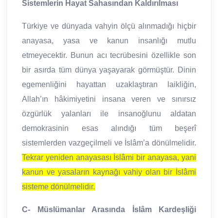
Sistemlerin Hayat Sahasından Kaldırılması
Türkiye ve dünyada vahyin ölçü alınmadığı hiçbir
anayasa, yasa ve kanun insanlığı mutlu
etmeyecektir. Bunun acı tecrübesini özellikle son
bir asırda tüm dünya yaşayarak görmüştür. Dinin
egemenliğini hayattan uzaklaştıran laikliğin,
Allah’ın hâkimiyetini insana veren ve sınırsız
özgürlük yalanları ile insanoğlunu aldatan
demokrasinin esas alındığı tüm beşerî
sistemlerden vazgeçilmeli ve İslâm’a dönülmelidir.
Tekrar yeniden anayasası İslâmi bir anayasa, yani
kanun ve yasaların kaynağı vahiy olan bir İslâmi
sisteme dönülmelidir.
C- Müslümanlar Arasında İslâm Kardeşliği