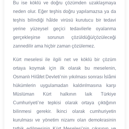
Bu ise köklü ve doğru çözümden uzaklaşmaya
neden olur. Eğer teşhis doğru yapılamazsa ya da
teşhis bilindiği hâlde virüsü kurutucu bir tedavi
yerine yüzeysel geçici tedavilerle oyalanma
gerçekleşirse sorunun çözüldüğü/çözüleceği
zannedilir ama hiçbir zaman çözülemez.
Kürt meselesi ile ilgili net ve köklü bir çözüm
ortaya koymak için ilk olarak bu meselenin,
Osmanlı Hilâfet Devleti’nin yıkılması sonrası İslâmi
hükümlerin uygulamadan kaldırılmasına karşı
Müslüman Kürt halkının laik Türkiye
Cumhuriyeti’ne tepkisi olarak ortaya çıktığının
bilinmesi gerekir.
İkinci olarak cumhuriyetin
kurulması ve yönetim nizamı olan demokrasinin
tatbik edilmesinin Kürt Meselesi’nin çıkışının ve