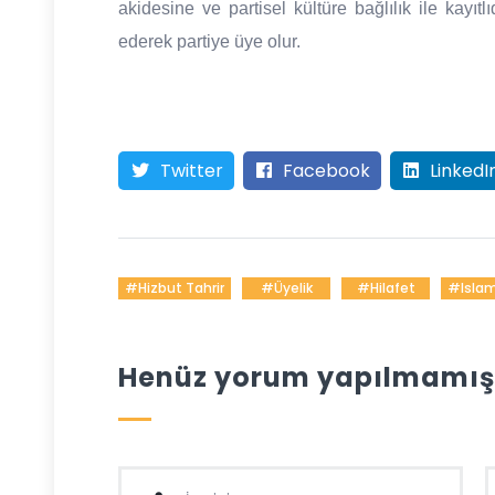
akidesine ve partisel kültüre bağlılık ile kayıtl
ederek partiye üye olur.
Twitter
Facebook
LinkedI
#Hizbut Tahrir
#üyelik
#hilafet
#islam
Henüz yorum yapılmamış. 