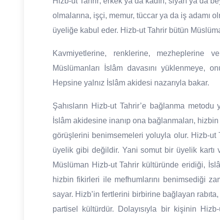
Hizb-ut Tahrir; erkek ya da kadın, siyah ya da b
olmalarına, işçi, memur, tüccar ya da iş adamı 
üyeliğe kabul eder. Hizb-ut Tahrir bütün Müslüman
Kavmiyetlerine, renklerine, mezheplerine v
Müslümanları İslâm davasını yüklenmeye, on
Hepsine yalnız İslâm akidesi nazarıyla bakar.
Şahısların Hizb-ut Tahrir’e bağlanma metodu ya
İslâm akidesine inanıp ona bağlanmaları, hizbin 
görüşlerini benimsemeleri yoluyla olur. Hizb-ut T
üyelik gibi değildir. Yani somut bir üyelik kartı
Müslüman Hizb-ut Tahrir kültüründe eridiği, İslâm
hizbin fikirleri ile mefhumlarını benimsediği za
sayar. Hizb’in fertlerini birbirine bağlayan rabı
partisel kültürdür. Dolayısıyla bir kişinin Hizb