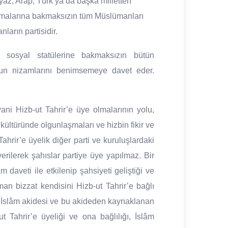
eyaz, Arap, Türk ya da başka milletten
olmalarına bakmaksızın tüm Müslümanları
ların partisidir.
e sosyal statülerine bakmaksızın bütün
un nizamlarını benimsemeye davet eder.
ni Hizb-ut Tahrir’e üye olmalarının yolu,
kültüründe olgunlaşmaları ve hizbin fikir ve
ahrir’e üyelik diğer parti ve kuruluşlardaki
 verilerek şahıslar partiye üye yapılmaz. Bir
 daveti ile etkilenip şahsiyeti geliştiği ve
man bizzat kendisini Hizb-ut Tahrir’e bağlı
ta, İslâm akidesi ve bu akideden kaynaklanan
-ut Tahrir’e üyeliği ve ona bağlılığı, İslâm