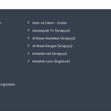
n
Hizb-ut Tahrir - Ürdün
Alwaqiyah TV (Arapça)
Al Raye Gazetesi (Arapça)
Al Waie Dergisi (Arapça)
khilafah.net (Arapça)
khilafah.com (İngilizce)
Kırgızistan