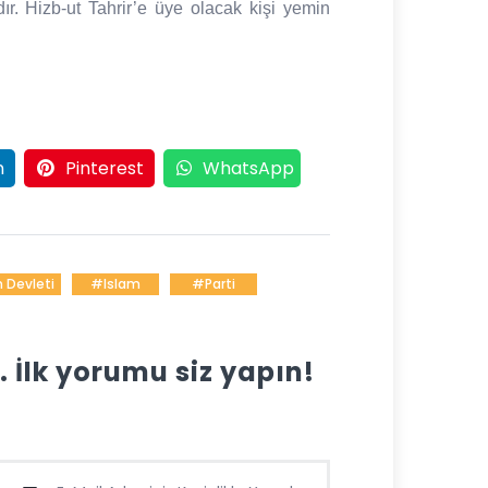
ıdır. Hizb-ut Tahrir’e üye olacak kişi yemin
n
Pinterest
WhatsApp
 Devleti
#islam
#parti
İlk yorumu siz yapın!