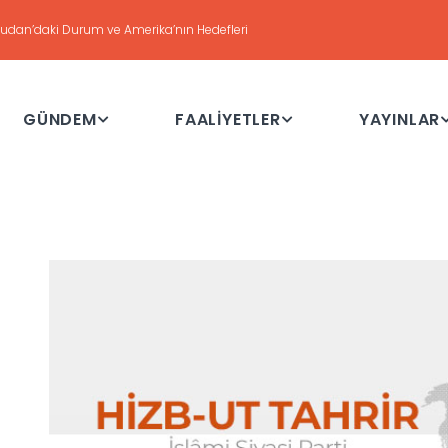
udan’daki Durum ve Amerika’nın Hedefleri
GÜNDEM
FAALİYETLER
YAYINLAR