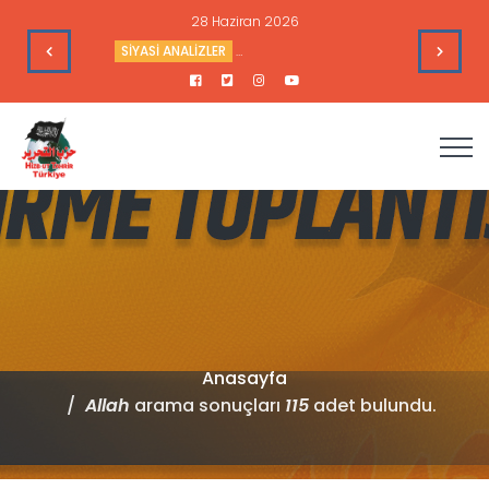
28 Haziran 2026
’nin Çıkarlarına Hizmet Ediyor
SİYASİ ANALİZLER
Sudan’daki Durum ve Amerika’nın Hedef
Anasayfa
Allah
arama sonuçları
115
adet bulundu.